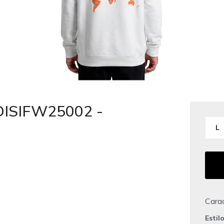
DISIFW25002 -
L
Carac
Estil