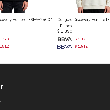
scovery Hombre DISIFW25004
Canguro Discovery Hombre 
- Blanco
1.890
$
1.323
1.323
$
1.512
1.512
$
r
ar