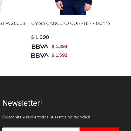
DISIFW25003
Umbro CANGURO QUARTER - Marino
Ca
NU
1.990
$
$
1.393
$
1.592
$
Newsletter!
¡Suscribite y recibí todas nuestras novedades!