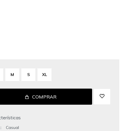
M
S
XL
COMPRAR
terísticas
o
Casual