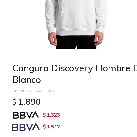
Canguro Discovery Hombre 
Blanco
DISIFW25002-159330
1.890
$
1.323
$
1.512
$