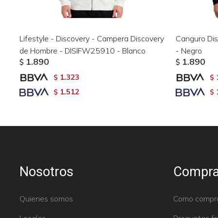
Lifestyle - Discovery - Campera Discovery
Canguro Di
de Hombre - DISIFW25910 - Blanco
- Negro
1.890
1.890
$
$
1.323
$
$
1.512
$
$
Nosotros
Compra
Quienes somos
Como compr