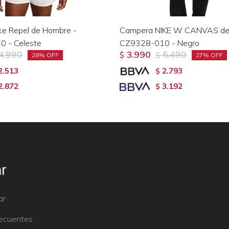
e Repel de Hombre -
Campera NIKE W CANVAS de 
 - Celeste
CZ9328-010 - Negro
4.990
3.990
5.490
$
$
28
27
2.513
2.793
$
2.872
3.192
$
r
ar
recuentes