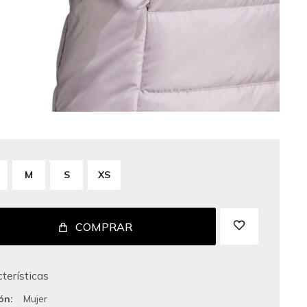
M
S
XS
COMPRAR
terísticas
ión
Mujer