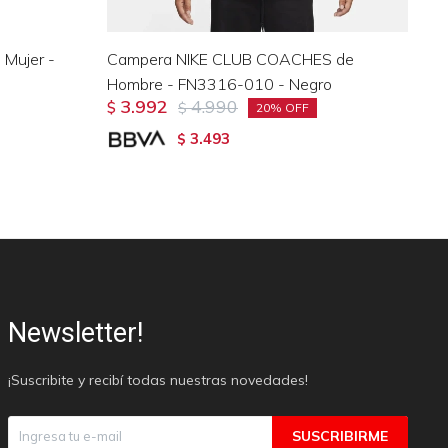
Mujer -
Campera NIKE CLUB COACHES de
Ca
Hombre - FN3316-010 - Negro
JZ
3.992
4.990
$
$
$
20
3.493
$
Newsletter!
¡Suscribite y recibí todas nuestras novedades!
SUSCRIBIRME