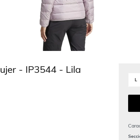
er - IP3544 - Lila
L
Carac
Secc