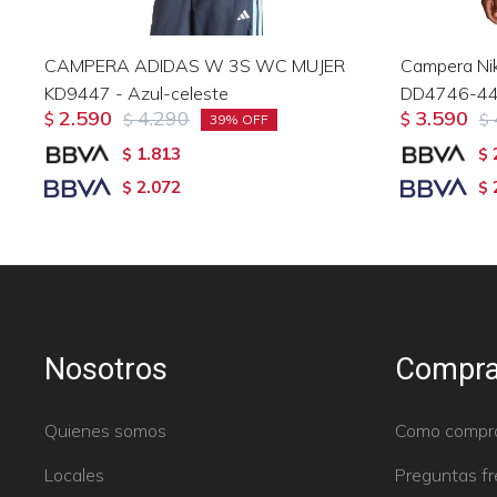
CAMPERA ADIDAS W 3S WC MUJER
Campera Nik
KD9447 - Azul-celeste
DD4746-440
2.590
4.290
3.590
$
$
$
$
39
1.813
$
$
2.072
$
$
Nosotros
Compra
Quienes somos
Como compr
Locales
Preguntas f