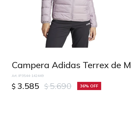
Campera Adidas Terrex de Muj
IP3544-142449
3.585
5.690
$
$
36