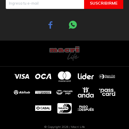
SUSCRIBIRME


© Copyright 2026 / Macri Life