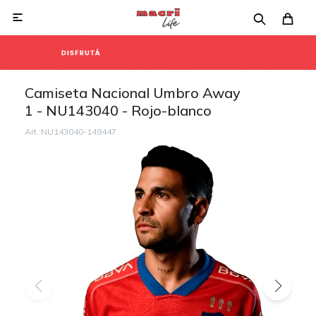

Camiseta Nacional Umbro Away
1 - NU143040 - Rojo-blanco
NU143040-149447