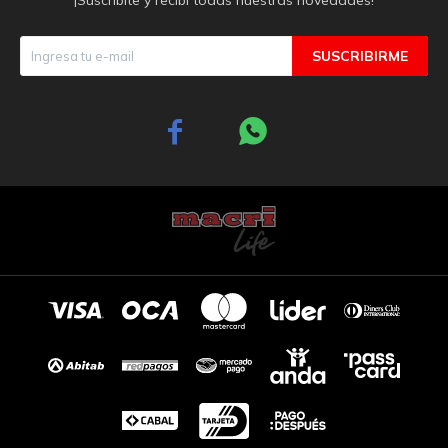
SUSCRIBIRME

