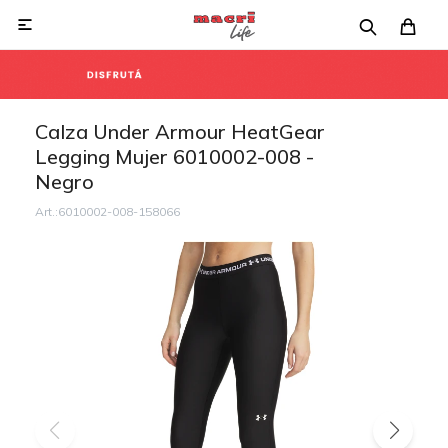

Calza Under Armour HeatGear
Legging Mujer 6010002-008 -
Negro
6010002-008-158066