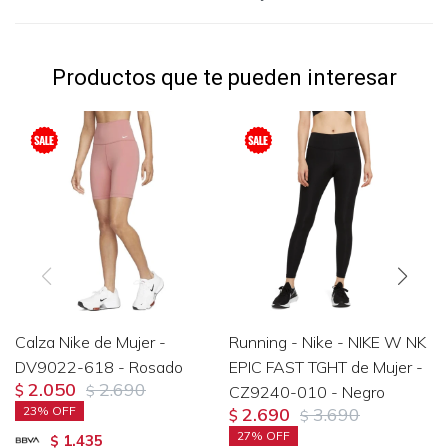
Productos que te pueden interesar
Calza Nike de Mujer -
Running - Nike - NIKE W NK
DV9022-618 - Rosado
EPIC FAST TGHT de Mujer -
2.050
2.690
$
$
CZ9240-010 - Negro
23
2.690
3.690
$
$
27
1.435
$