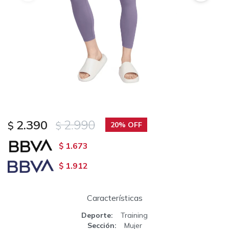
2.390
2.990
$
$
20
1.673
$
1.912
$
Características
Deporte
Training
Sección
Mujer