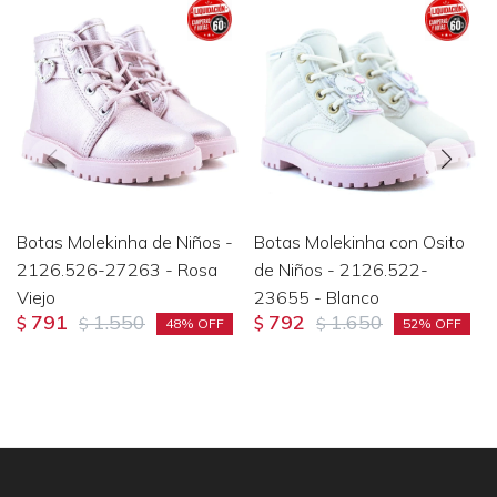
Botas Molekinha de Niños -
Botas Molekinha con Osito
2126.526-27263 - Rosa
de Niños - 2126.522-
Viejo
23655 - Blanco
791
1.550
792
1.650
$
$
$
$
48
52