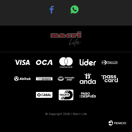


© Copyright 2026 / Macri Life