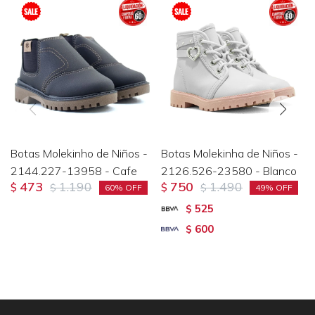
Botas Molekinho de Niños -
Botas Molekinha de Niños -
2144.227-13958 - Cafe
2126.526-23580 - Blanco
473
1.190
750
1.490
$
$
$
$
60
49
525
$
600
$