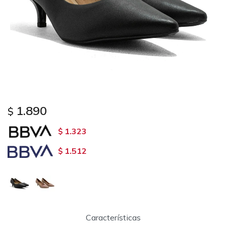
1.890
$
1.323
$
1.512
$
Características