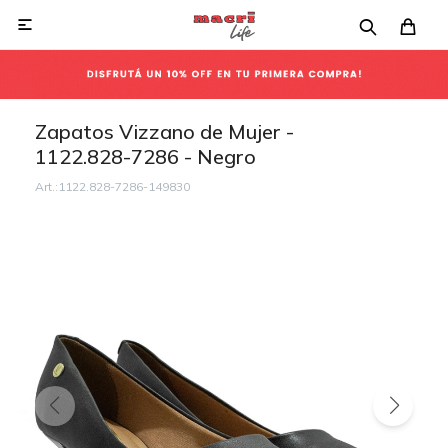

Zapatos Vizzano de Mujer -
1122.828-7286 - Negro
1122.828-7286-149830