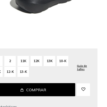
2
11K
12K
13K
10-K
Guía de
talles
K
12-K
13-K
COMPRAR
terísticas