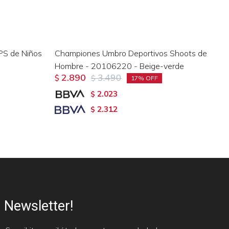
PS de Niños
Championes Umbro Deportivos Shoots de
Ch
Hombre - 20106220 - Beige-verde
Ni
2.890
3.490
$
$
$
17
2.023
$
2.312
$
Newsletter!