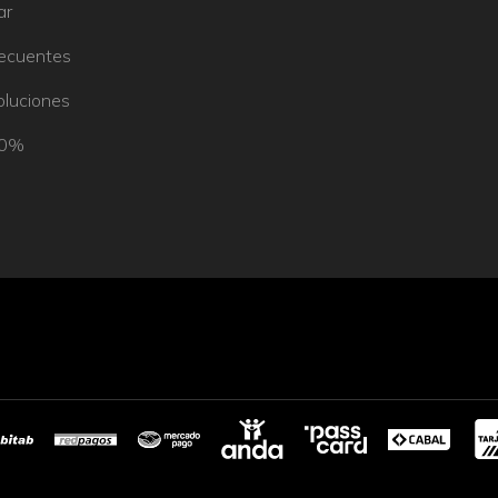
ar
recuentes
oluciones
50%