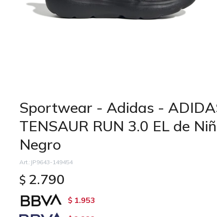
Sportwear - Adidas - ADI
TENSAUR RUN 3.0 EL de Niño
Negro
JP9643-149454
2.790
$
1.953
$