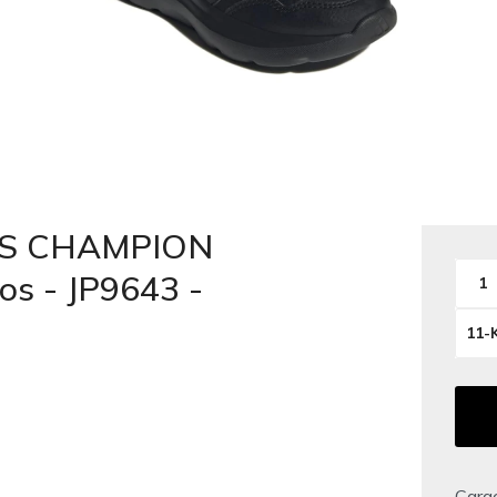
DAS CHAMPION
s - JP9643 -
1
11-
Carac