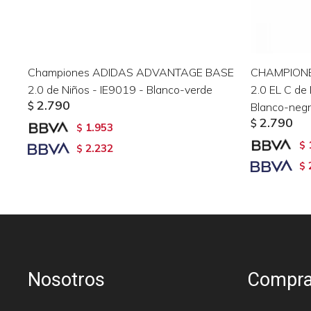
Championes ADIDAS ADVANTAGE BASE
CHAMPION
2.0 de Niños - IE9019 - Blanco-verde
2.0 EL C de
2.790
$
Blanco-neg
2.790
$
1.953
$
$
2.232
$
$
Nosotros
Compra