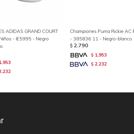
ES ADIDAS GRAND COURT
Championes Puma Rickie AC 
 Niños - IE5995 - Negro
- 385836 11 - Negro-blanco
2.790
ro
$
1.953
$
1.953
2.232
$
2.232
r