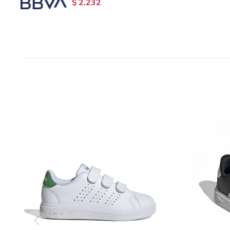
2.232
$