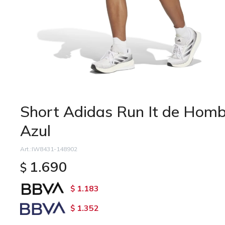
Short Adidas Run It de Homb
Azul
IW8431-148902
1.690
$
1.183
$
1.352
$