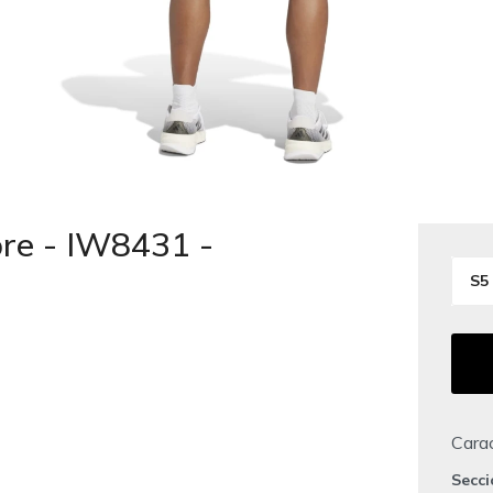
re - IW8431 -
S5
Carac
Secc