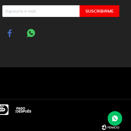
SUSCRIBIRME

