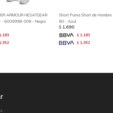
DER ARMOUR HESATGEAR
Short Puma Short de Hombre
er - 6009998-008 - Negro
80 - Azul
1.690
$
1.183
1.183
$
1.352
1.352
$
r
ar