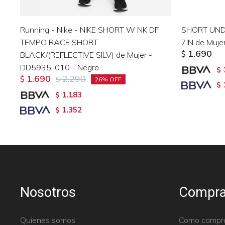
Running - Nike - NIKE SHORT W NK DF
SHORT UN
TEMPO RACE SHORT
7IN de Muj
1.690
BLACK/(REFLECTIVE SILV) de Mujer -
$
DD5935-010 - Negro
$
1.690
2.290
$
$
26
$
1.183
$
1.352
$
Nosotros
Compra
Quienes somos
Como compr