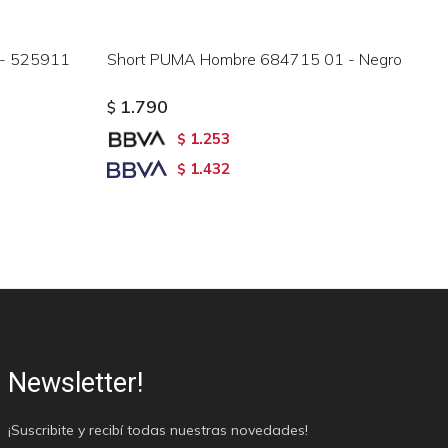
 - 525911
Short PUMA Hombre 684715 01 - Negro
SH
Ce
1.790
$
$
1.253
$
1.432
$
Newsletter!
¡Suscribite y recibí todas nuestras novedades!