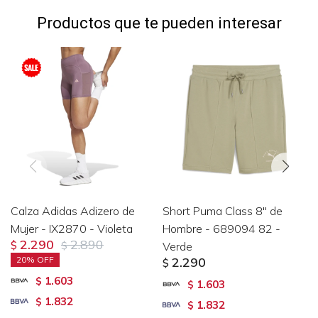
Productos que te pueden interesar
Calza Adidas Adizero de
Short Puma Class 8'' de
Mujer - IX2870 - Violeta
Hombre - 689094 82 -
2.290
2.890
$
$
Verde
20
2.290
$
1.603
$
1.603
$
1.832
$
1.832
$