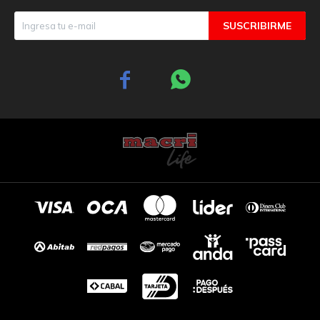
SUSCRIBIRME

