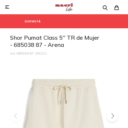

Shor Pumat Class 5'' TR de Mujer
- 685038 87 - Arena
685038 87-155121