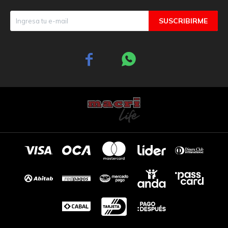
SUSCRIBIRME

