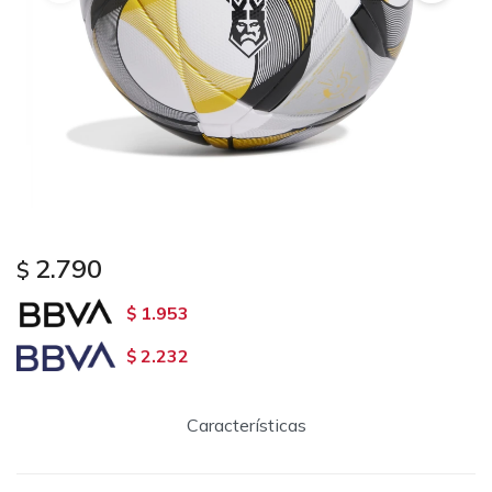
2.790
$
1.953
$
2.232
$
Características