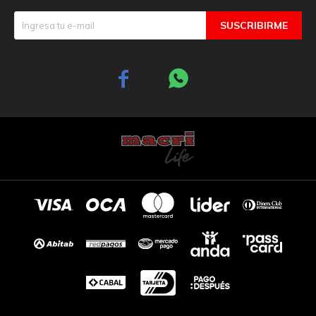
SUSCRIBIRME

