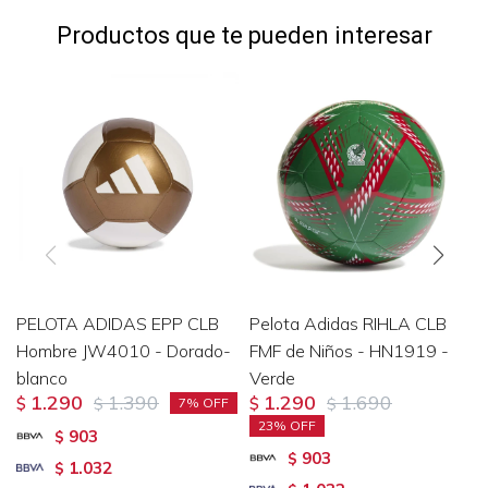
Productos que te pueden interesar
PELOTA ADIDAS EPP CLB
Pelota Adidas RIHLA CLB
Hombre JW4010 - Dorado-
FMF de Niños - HN1919 -
blanco
Verde
1.290
1.390
1.290
1.690
$
$
$
$
7
23
903
$
903
$
1.032
$