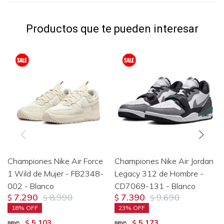
Productos que te pueden interesar
Championes Nike Air Force
Championes Nike Air Jordan
1 Wild de Mujer - FB2348-
Legacy 312 de Hombre -
002 - Blanco
CD7069-131 - Blanco
7.290
8.990
7.390
9.690
$
$
$
$
18
23
5.103
5.173
$
$