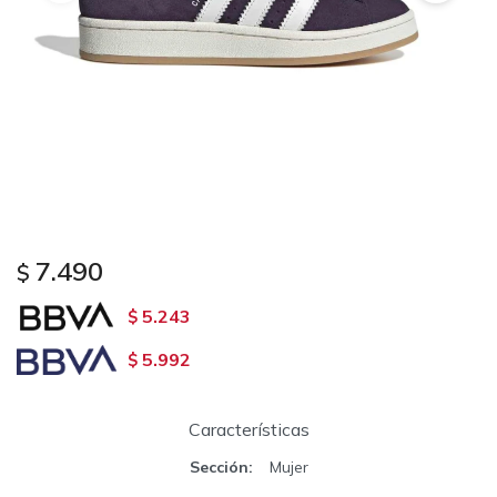
7.490
$
5.243
$
5.992
$
Características
Sección
Mujer