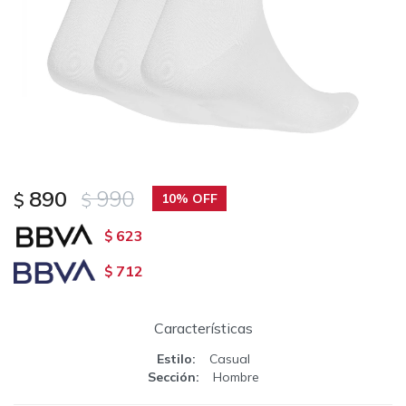
890
990
$
$
10
623
$
712
$
Características
Estilo
Casual
Sección
Hombre