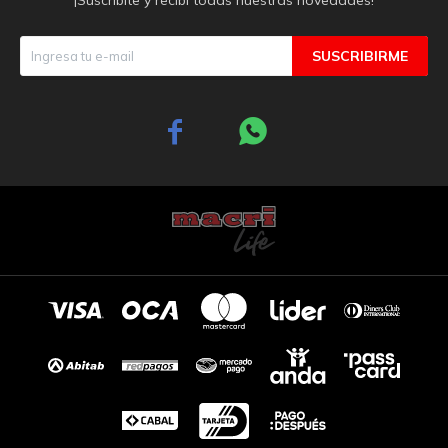
SUSCRIBIRME

