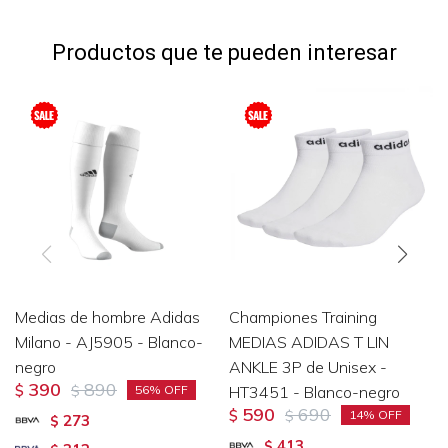
Productos que te pueden interesar
Medias de hombre Adidas
Championes Training
Milano - AJ5905 - Blanco-
MEDIAS ADIDAS T LIN
negro
ANKLE 3P de Unisex -
390
890
$
$
HT3451 - Blanco-negro
56
590
690
$
$
14
273
$
413
$