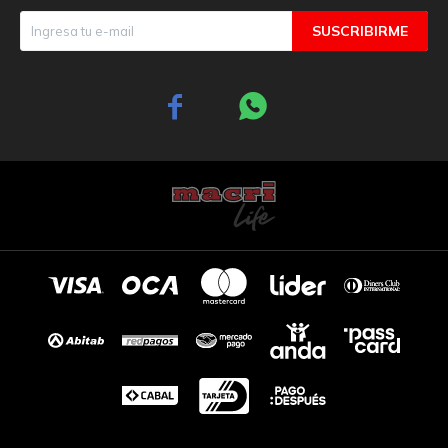
SUSCRIBIRME

