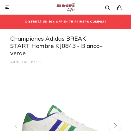

Championes Adidas BREAK
START Hombre KJ0843 - Blanco-
verde
KJ0843-158933