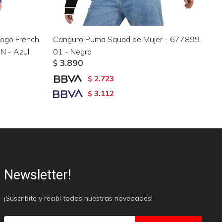
ogo French
Canguro Puma Squad de Mujer - 677899
Ca
N - Azul
01 - Negro
67
3.890
$
$
2.723
$
3.112
$
Newsletter!
¡Suscribite y recibí todas nuestras novedades!