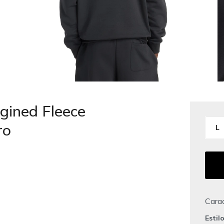
ined Fleece
ro
L
Carac
Estil