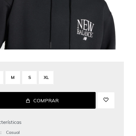
M
S
XL
COMPRAR
terísticas
o
Casual