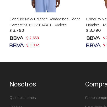
Canguro New Balance Reimagined Fleece
Canguro New
Hombre MT61L713AA3 - Violeta
Hombre - 
3.790
3.790
$
$
2.653
$
$
3.032
$
$
Nosotros
Compra
Quienes somos
Como compr