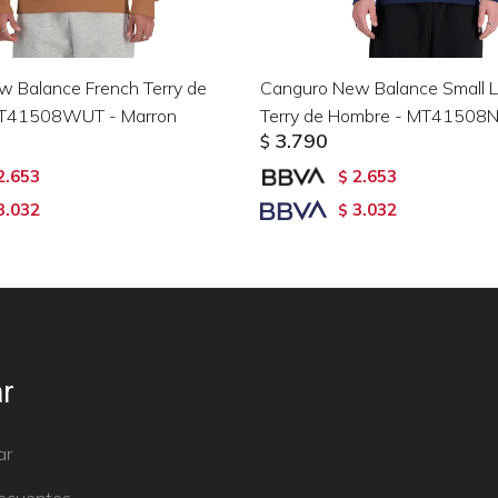
 Balance French Terry de
Canguro New Balance Small L
MT41508WUT - Marron
Terry de Hombre - MT41508N
3.790
$
2.653
2.653
$
3.032
3.032
$
r
ar