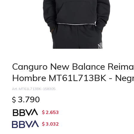
Canguro New Balance Reimag
Hombre MT61L713BK - Neg
MT61L713BK-158305
3.790
$
2.653
$
3.032
$