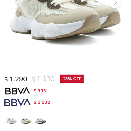
1.290
1.690
$
$
23
903
$
1.032
$