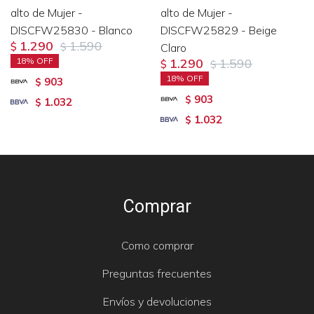
alto de Mujer -
alto de Mujer -
DISCFW25830 - Blanco
DISCFW25829 - Beige
1.290
1.590
$
$
Claro
18
1.290
1.590
$
$
18
903
$
903
$
1.032
$
1.032
$
Comprar
Como comprar
Preguntas frecuentes
Envíos y devoluciones