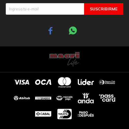
SUSCRIBIRME

