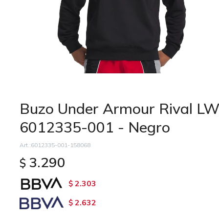
Buzo Under Armour Rival L
6012335-001 - Negro
6012335-001-158068
3.290
$
2.303
$
2.632
$