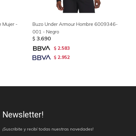
 Mujer -
Buzo Under Armour Hombre 6009346-
Bu
001 - Negro
60
3.690
$
$
2.583
$
2.952
$
Newsletter!
¡Suscribite y recibí todas nuestras novedades!