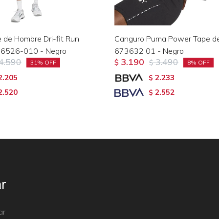
 de Hombre Dri-fit Run
Canguro Puma Power Tape de
DQ6526-010 - Negro
673632 01 - Negro
4.590
3.190
3.490
$
$
31
8
2.205
2.233
$
2.520
2.552
$
r
ar