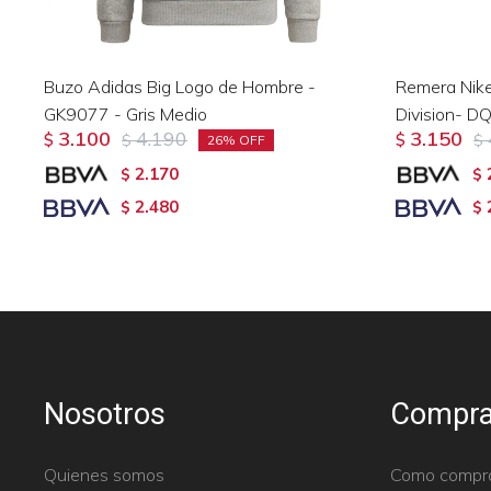
Buzo Adidas Big Logo de Hombre -
Remera Nike
GK9077 - Gris Medio
Division- 
3.100
4.190
3.150
$
$
$
$
26
2.170
$
$
2.480
$
$
Nosotros
Compra
Quienes somos
Como compr