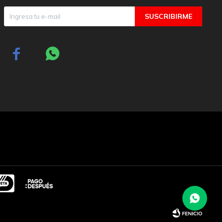
SUSCRIBIRME

