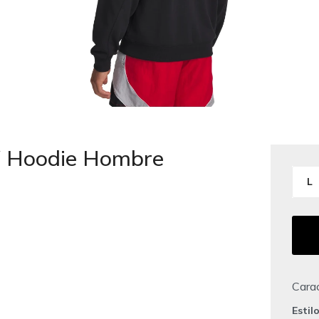
W Hoodie Hombre
L
Carac
Estil