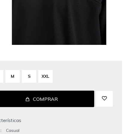
M
S
XXL
COMPRAR
terísticas
o
Casual