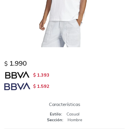
1.990
$
1.393
$
1.592
$
Características
Estilo
Casual
Sección
Hombre