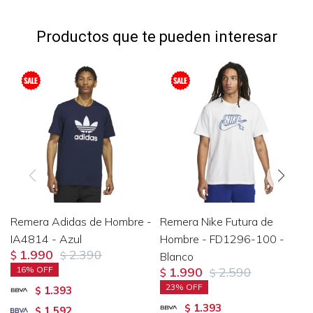
Productos que te pueden interesar
Remera Adidas de Hombre -
Remera Nike Futura de
IA4814 - Azul
Hombre - FD1296-100 -
1.990
2.390
$
$
Blanco
16
1.990
2.590
$
$
23
1.393
$
1.393
$
1.592
$