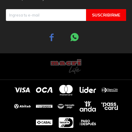
SUSCRIBIRME

