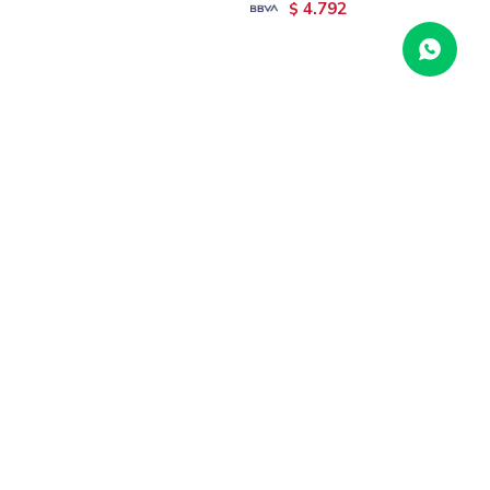
4.792
$
Championes New Balance
Championes New Balance
WOMEN Running Mujer
Hombre MKAIR5M1 - Negro
5.790
WGARO9TS - Gris
$
5.990
$
4.053
$
4.193
$
4.632
$
4.792
$