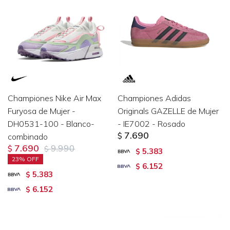
Championes Nike Air Max
Championes Adidas
Furyosa de Mujer -
Originals GAZELLE de Mujer
DH0531-100 - Blanco-
- IE7002 - Rosado
7.690
combinado
$
7.690
9.990
$
$
5.383
$
23
6.152
$
5.383
$
6.152
$