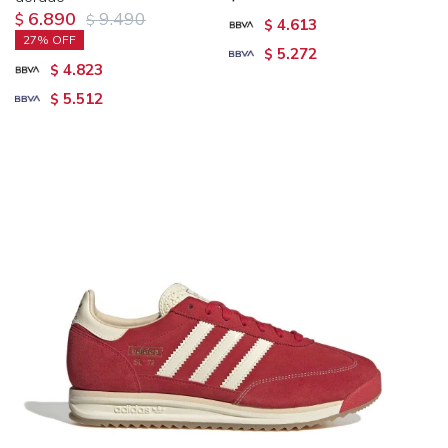
6.890
9.490
$
$
4.613
$
27
5.272
$
4.823
$
5.512
$