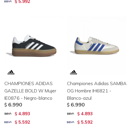
5.992
$
CHAMPIONES ADIDAS
Championes Adidas SAMBA
GAZELLE BOLD W Mujer
OG Hombre IH6821 -
IE0876 - Negro-blanco
Blanco-azul
6.990
6.990
$
$
4.893
4.893
$
$
5.592
5.592
$
$