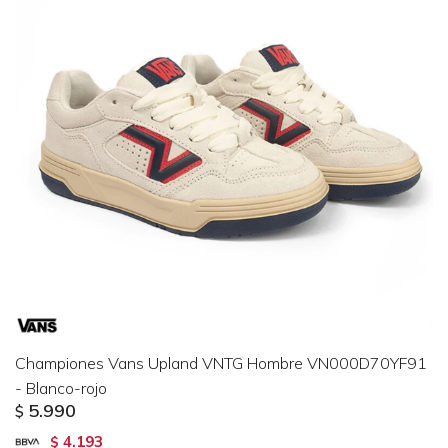
Championes Vans Upland VNTG Hombre VN000D70YF91
- Blanco-rojo
5.990
$
4.193
$