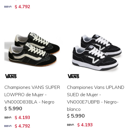
4.792
$
Championes VANS SUPER
Championes Vans UPLAND
LOWPRO de Mujer -
SUED de Mujer -
VN000D83BLA - Negro
VN000E7UBPB - Negro-
5.990
$
blanco
5.990
$
4.193
$
4.193
$
4.792
$