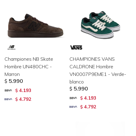
Championes NB Skate
CHAMPIONES VANS
Hombre UN480CHC -
CALDRONE Hombre
Marron
VN0007P9EME1 - Verde-
5.990
$
blanco
5.990
$
4.193
$
4.193
$
4.792
$
4.792
$