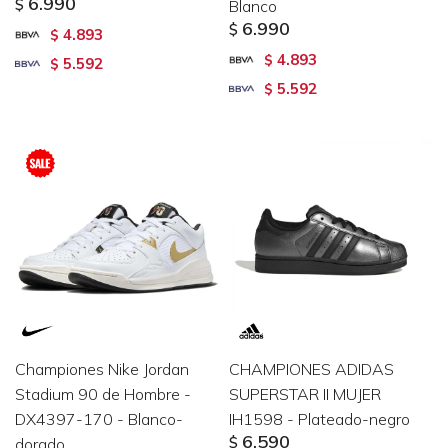
6.990
$
Blanco
6.990
$
4.893
$
4.893
$
5.592
$
5.592
$
Championes Nike Jordan
CHAMPIONES ADIDAS
Stadium 90 de Hombre -
SUPERSTAR II MUJER
DX4397-170 - Blanco-
IH1598 - Plateado-negro
6.590
dorado
$